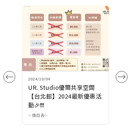
2024/08/26
2024
間
UR. Studio優爾共享空間
UR
惠活
【台中學士館】預備開幕中!
_
商務辦公室租金方案 $15000起/月(已含
稅)，中山區CP值最高。 寬敞共享空
間，採光良好、極佳視野 👇立即洽詢 預
約參觀👇